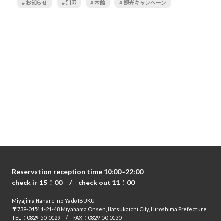
# お知らせ
# 別邸
# 本館
# 観光キャンペーン
Reservation reception time 10:00~22:00
check in 15：00 / check out 11：00
Miyajima Hanare-no-Yado IBUKU
〒739-0454 1-21-48 Miyahama Onsen, Hatsukaichi City, Hiroshima Prefecture
TEL：
0829-50-0129
/ FAX：0829-50-0130