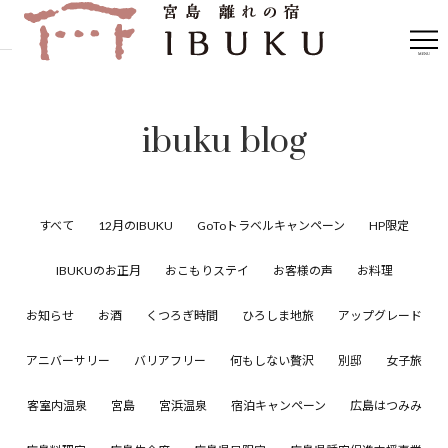
ibuku blog
すべて
12月のIBUKU
GoToトラベルキャンペーン
HP限定
IBUKUのお正月
おこもりステイ
お客様の声
お料理
お知らせ
お酒
くつろぎ時間
ひろしま地旅
アップグレード
アニバーサリー
バリアフリー
何もしない贅沢
別邸
女子旅
客室内温泉
宮島
宮浜温泉
宿泊キャンペーン
広島はつみみ