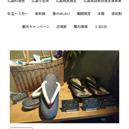
広島料理宿
広島牛会席
広島県民限定
広島県誘客促進支援事業
弥生～３月～
新幹線
春のIBUKU
期間限定
本館
直前割
観光キャンペーン
近場旅
館内情報
１泊2日